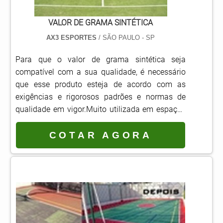
VALOR DE GRAMA SINTÉTICA
AX3 ESPORTES
/ SÃO PAULO - SP
Para que o valor de grama sintética seja
compatível com a sua qualidade, é necessário
que esse produto esteja de acordo com as
exigências e rigorosos padrões e normas de
qualidade em vigor.Muito utilizada em espaços
internos ou externos, a grama sintética é ideal
para jardins, campos de tênis, futebol e
COTAR AGORA
minigolfe, playgrounds, áreas de lazer e muitos
outros locais. Benefícios oferecidos através da
aquisição Resistência: a grama sintéti...