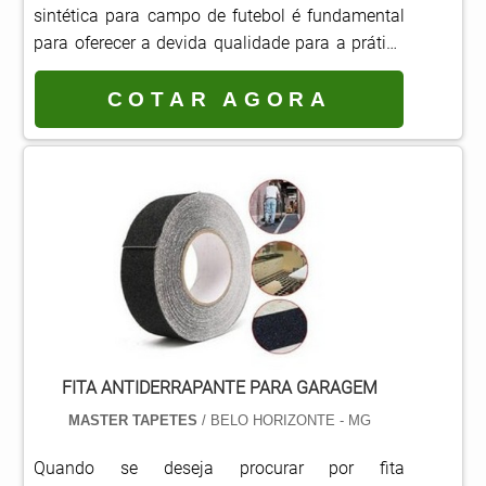
ótima qualidade e excelente custo-benefício.Se
sintética para campo de futebol é fundamental
diferenciando dentro de seu segmento, a
para oferecer a devida qualidade para a prática
empresa consegue também proporcionar um
de esportes.Por estar dentro das normas e
atendimento cuidadoso e que busca a
padrões de qualidade exigidos, o uso da grama
COTAR AGORA
satisfação do cliente. A Master Tapetes é uma
sintética é muito mais vantajoso do que utilizar
empresa que tem sido apontada de forma
um gramado natural. Para a prática do esporte,
positiva no segmento pela idoneidade em tudo
estudos comprovam que utilizar a grama
que faz, comprovando sua essência de trazer o
sintética de alta qualidade, não oferece
melhor aos clientes no mercado..
variaçõe.
FITA ANTIDERRAPANTE PARA GARAGEM
MASTER TAPETES
/ BELO HORIZONTE - MG
Quando se deseja procurar por fita