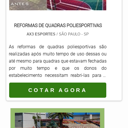
REFORMAS DE QUADRAS POLIESPORTIVAS
AX3 ESPORTES
/ SÃO PAULO - SP
As reformas de quadras poliesportivas são
realizadas após muito tempo de uso dessas ou
até mesmo para quadras que estavam fechadas
por muito tempo e que os donos do
estabelecimento necessitam reabri-las para o
público.Serviço atende diferentes
estabelecimentos Clubes; Condomínios; Escolas;
COTAR AGORA
Ginásios; Entre outros estabelecimentos que
buscam oferecer algum tipo de lazer que
envolve esportes para os usuários.
Basicamente, durante o período...