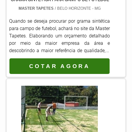
soluções e personalização de tapetes e
MASTER TAPETES
/ BELO HORIZONTE - MG
capachos comerciais e residenciais. A empresa
oferece opções como tapete vinil personalizado
Quando se deseja procurar por grama sintética
e piso laminado de PVC com ótima qualidade e
para campo de futebol, achará no site da Master
excelente custo-benefício.Com o objetivo de
Tapetes. Elaborando um orçamento detalhado
trazer a satisfação a todos os clientes, a
por meio da maior empresa da área e
empresa entende que seu melhor destaque é
descobrindo a maior referência de qualidade, a
conquistar a confiança de cada um. Tudo isso
compra será mais segura. Quando o tema é
só é possível através do investimento em
grama sintética para campo de futebol, com a
COTAR AGORA
equipamentos modernos e profissionais
equipe da Master Tapetes alcançará ótima
experientes. A Master Tapetes é uma empresa
qualidade com comprometimento com os
que tem despontado no mercado pela seriedade
resultados dos clientes, fatores que somados ao
e qualidade, que fecham todo o ciclo de entrega
preço justo atestam uma excelente relação
com excelência para seus parceiros. Saiba mais
custo-benefício.UM POUCO MAIS SOBRE A
detalhes solicitando um orçamento sem
GRAMA SINTÉTICA PARA CAMPO DE
compromisso!.
FUTEBOLHá muitas maneiras eficientes de
demonstrar competência e excelência em uma
área de atuação. A Master Tapetes canaliza