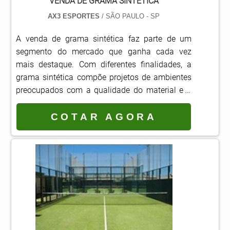
VENDA DE GRAMA SINTÉTICA
AX3 ESPORTES
/ SÃO PAULO - SP
A venda de grama sintética faz parte de um
segmento do mercado que ganha cada vez
mais destaque. Com diferentes finalidades, a
grama sintética compõe projetos de ambientes
preocupados com a qualidade do material e a
segurança para a montagem do espaço
recreativo.Muito comum em locais de alto
COTAR AGORA
tráfego, como playgrounds, jardins, áreas
esportivas, quadras e campos de futebol,
ambientes externos, piscinas e até mesmo em
ambientes internos, ...