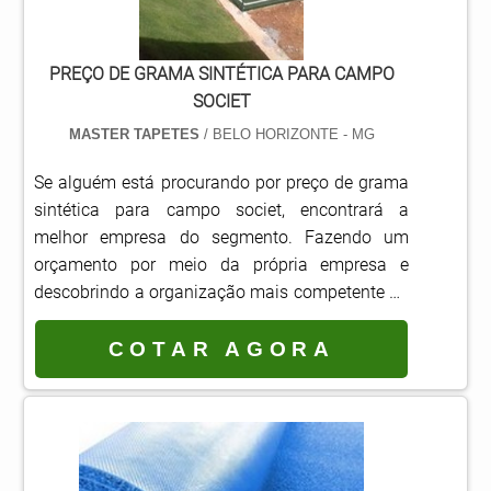
atividades; Moderna tecnologia na fabricação
dos produtos; Equipamentos de última
geração. A MAIOR REFERÊNCIA DO
PREÇO DE GRAMA SINTÉTICA PARA CAMPO
SEGMENTOSomente na Master Tapetes existe o
SOCIET
que há de melhor em tapete antifadiga. A
MASTER TAPETES
/ BELO HORIZONTE - MG
empresa oferece opções como tapete
sanitizante e piso laminado de PVC. É
Se alguém está procurando por preço de grama
comprometida com os serviços e inovadora,
sintética para campo societ, encontrará a
qualificações possíveis pelo fato de a empresa
melhor empresa do segmento. Fazendo um
possuir escritório de alta qualidade onde são
orçamento por meio da própria empresa e
realizadas as atividades e investimento
descobrindo a organização mais competente do
constante em maquinário, tecnologia e
ramo.Quando o desejo é por preço de grama
treinamento de funcionários. Tudo isso, somado
sintética para campo societ, com os
COTAR AGORA
a uma equipe multidisciplinar de consultores
colaboradores da Master Tapetes é possível
associados e trabalhadores de alta qualidade,
encontrar excelente custo-benefício com
garante o sucesso de cada cliente de ponta a
qualidade nos serviços e produtos.MAIS SOBRE
ponta. Aproveite a visita para acessar o site e
PREÇO DE GRAMA SINTÉTICA PARA CAMPO
saber mais sobre a empresa, os serviços e os
SOCIETHá muitas maneiras eficientes de