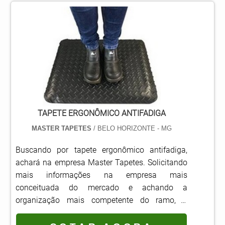
construção é executada com a presença de um
pelos quais a Master Tapetes é a escolha certa
para parceiros novos e antigos..
engenheiro, que realizará a avaliação do solo,
quando pesquisar por tapete de vinil
uma vez que se for necessária a terraplanagem,
personalizado: Comprometida com os serviços;
o aterro deverá ser com.
Responsável; Altamente qualificada; Inovadora;
Segura.QUALIDADES E PONTOS FORTES DA
EMPRESASomente na Master Tapetes existem
as melhores condições para quem deseja achar
o que precisa para tapete vinil personalizado.
São opções variadas que a empresa oferece,
TAPETE ERGONÔMICO ANTIFADIGA
como tapete vinil personalizado e piso laminado
MASTER TAPETES
/ BELO HORIZONTE - MG
de PVC.É reconhecida por ser comprometida
com os serviços e inovadora, padrões
Buscando por tapete ergonômico antifadiga,
alcançados por conter escritório de alta
achará na empresa Master Tapetes. Solicitando
qualidade onde são realizadas as atividades e
mais informações na empresa mais
equipamentos de última geração. Todos esses
conceituada do mercado e achando a
fatores, agregados a uma equipe
organização mais competente do ramo, a
multidisciplinar de consultores associados e a
aquisição é mais assertiva.Quando a temática é
trabalhadores de alta qualidade, comprovam