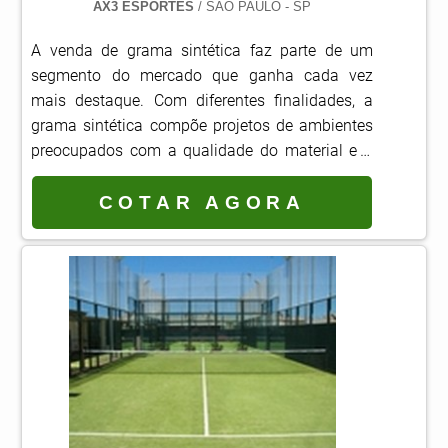
AX3 ESPORTES
/ SÃO PAULO - SP
A venda de grama sintética faz parte de um
segmento do mercado que ganha cada vez
mais destaque. Com diferentes finalidades, a
grama sintética compõe projetos de ambientes
preocupados com a qualidade do material e a
segurança para a montagem do espaço
recreativo.Muito comum em locais de alto
COTAR AGORA
tráfego, como playgrounds, jardins, áreas
esportivas, quadras e campos de futebol,
ambientes externos, piscinas e até mesmo em
ambientes internos, ...