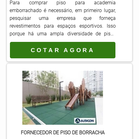
Para comprar piso para academia
emborrachado é necessário, em primeiro lugar,
pesquisar uma empresa que forneça
revestimentos para espaços esportivos. Isso
porque há uma ampla diversidade de pisos
sintéticos, e para dispor da máxima segurança,
é recomendável optar por materiais de
COTAR AGORA
qualidade, de marcas reconhecidas no
mercado.Depois de encontrar a empresa ideal,
deve-se observar as características do espaço
em que o revestimento será instalado. Assim, é
possível escolher o modelo de piso que melh.
FORNECEDOR DE PISO DE BORRACHA