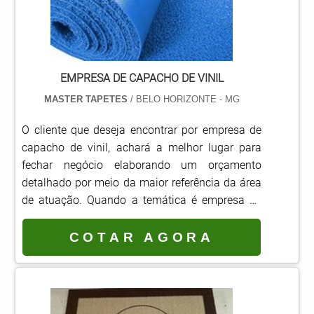
EMPRESA DE CAPACHO DE VINIL
MASTER TAPETES
/ BELO HORIZONTE - MG
O cliente que deseja encontrar por empresa de
capacho de vinil, achará a melhor lugar para
fechar negócio elaborando um orçamento
detalhado por meio da maior referência da área
de atuação. Quando a temática é empresa de
capacho de vinil, com a equipe da Master
Tapetes é possível encontrar excelente custo-
COTAR AGORA
benefício com pagamento facilitado.ALGUNS
DETALHES SOBRE A EMPRESA DE CAPACHO DE
VINILHá muitas maneiras eficientes de
demonstrar competência e excelência como