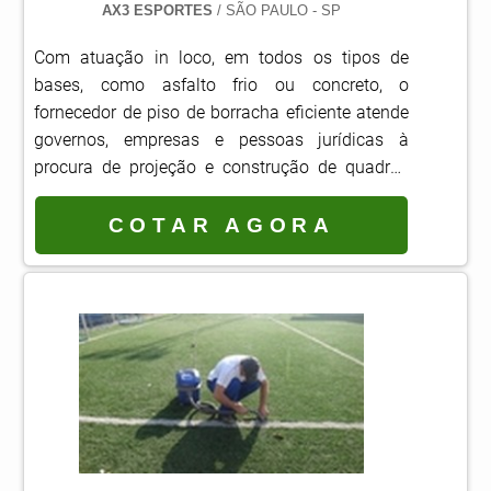
AX3 ESPORTES
/ SÃO PAULO - SP
Com atuação in loco, em todos os tipos de
bases, como asfalto frio ou concreto, o
fornecedor de piso de borracha eficiente atende
governos, empresas e pessoas jurídicas à
procura de projeção e construção de quadras
cujos pisos devem proporcionar segurança e
qualidade do material, e que a manutenção dos
COTAR AGORA
pisos seja baixa. Esportes que utilizam piso de
borracha Badminton; Futsal; Basquete;
Handebol; Tênis; Vôlei; Padel.Esse tipo de piso é
produzido para quadras localizadas tanto
interna quanto exte.