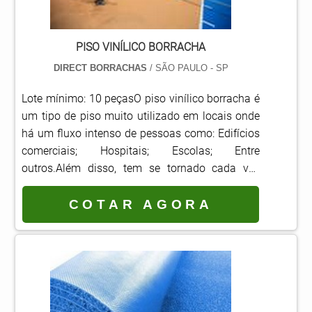
PISO VINÍLICO BORRACHA
DIRECT BORRACHAS
/ SÃO PAULO - SP
Lote mínimo: 10 peçasO piso vinílico borracha é
um tipo de piso muito utilizado em locais onde
há um fluxo intenso de pessoas como: Edifícios
comerciais; Hospitais; Escolas; Entre
outros.Além disso, tem se tornado cada vez
mais comum seu uso em ambientes
domésticos, graças à sua praticidade e beleza.O
COTAR AGORA
piso vinílico de borracha é antialérgico e oferece
excelente conforto térmico ao ambiente. Além
disso, conta com estrutura em fibra de vidro que
aumenta a sua estabilidade. MAIS
INFORMAÇÕES SOBRE O.