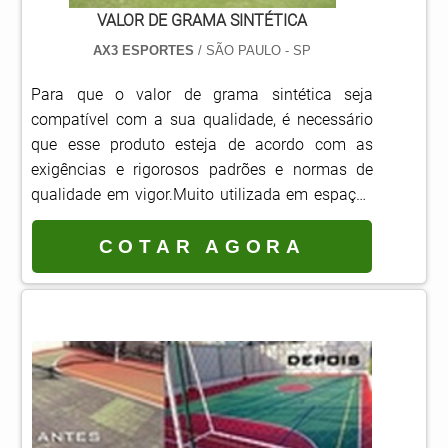
VALOR DE GRAMA SINTÉTICA
AX3 ESPORTES
/ SÃO PAULO - SP
Para que o valor de grama sintética seja
compatível com a sua qualidade, é necessário
que esse produto esteja de acordo com as
exigências e rigorosos padrões e normas de
qualidade em vigor.Muito utilizada em espaços
internos ou externos, a grama sintética é ideal
para jardins, campos de tênis, futebol e
COTAR AGORA
minigolfe, playgrounds, áreas de lazer e muitos
outros locais. Benefícios oferecidos através da
aquisição Resistência: a grama sintéti...