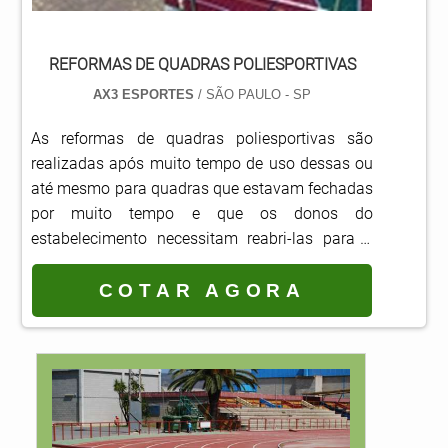
REFORMAS DE QUADRAS POLIESPORTIVAS
AX3 ESPORTES
/ SÃO PAULO - SP
As reformas de quadras poliesportivas são
realizadas após muito tempo de uso dessas ou
até mesmo para quadras que estavam fechadas
por muito tempo e que os donos do
estabelecimento necessitam reabri-las para o
público.Serviço atende diferentes
estabelecimentos Clubes; Condomínios; Escolas;
COTAR AGORA
Ginásios; Entre outros estabelecimentos que
buscam oferecer algum tipo de lazer que
envolve esportes para os usuários.
Basicamente, durante o período...