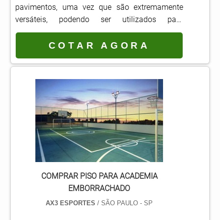
pavimentos, uma vez que são extremamente
versáteis, podendo ser utilizados para
decoração dos mais diferentes tipos de
espaços.Os pisos de vinílico podem ser
COTAR AGORA
utilizados nos mais diversos ambientes, uma
vez que podem ser encontrados em diferentes
padrões, cores e texturas. Eles ainda possuem
uma longa vida útil, uma vez que esse tipo de
revestimento pode ser usado durante mu.
COMPRAR PISO PARA ACADEMIA
EMBORRACHADO
AX3 ESPORTES
/ SÃO PAULO - SP