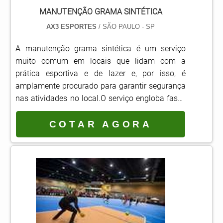
MANUTENÇÃO GRAMA SINTÉTICA
AX3 ESPORTES
/ SÃO PAULO - SP
A manutenção grama sintética é um serviço
muito comum em locais que lidam com a
prática esportiva e de lazer e, por isso, é
amplamente procurado para garantir segurança
nas atividades no local.O serviço engloba fases
básicas, como a lavagem com jatos de água
sem alta pressão, para não causar a
COTAR AGORA
fragilização das pontas, escovação para
nivelação, que é capaz de fazer com que as
fibras não fiquem inadequadamente expostas
para a prática esportiva.O que esperar da grama
sintética Longa durabilidade: o.