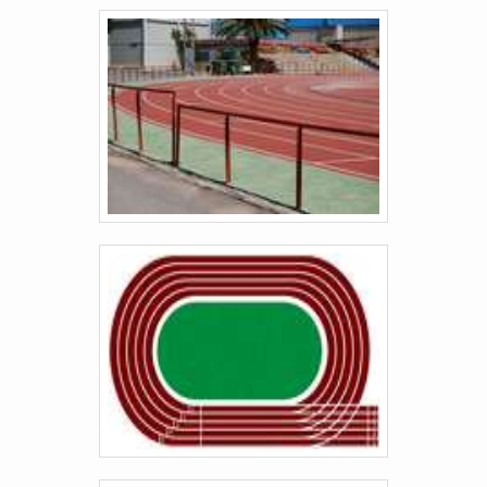
organização é possível encontrar uma equipe
multidisciplinar de consultores associados que
esperam seu contato para melhor atender.A
EMPRESA MAIS QUALIFICADA DO
SEGMENTOSomente na Master Tapetes existe o
que há de melhor em soluções e personalização
de tapetes e capachos comerciais e
residenciais. Prezando pelo que há de mais
moderno, traz inovações e variedades em tapete
vinil liso e tapete ergonômico com ótima
qualidade e assertividade.A empresa também
conta com um atendimento qualificado, através
de funcionários especializados e cuidadosos,
que entendem a necessidade de cada cliente.
Também foram investidos valores consideráveis
em instalações de qualidade, aumentando a
eficiência da marca. A Master Tapetes é uma
empresa que tem despontado no segmento por