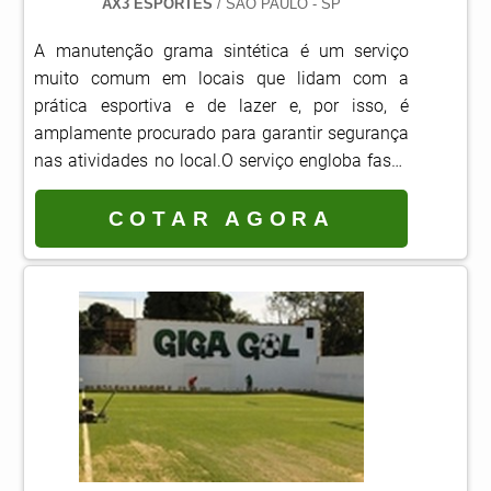
AX3 ESPORTES
/ SÃO PAULO - SP
A manutenção grama sintética é um serviço
muito comum em locais que lidam com a
prática esportiva e de lazer e, por isso, é
amplamente procurado para garantir segurança
nas atividades no local.O serviço engloba fases
básicas, como a lavagem com jatos de água
sem alta pressão, para não causar a
COTAR AGORA
fragilização das pontas, escovação para
nivelação, que é capaz de fazer com que as
fibras não fiquem inadequadamente expostas
para a prática esportiva.O que esperar da grama
sintética Longa durabilidade: o.