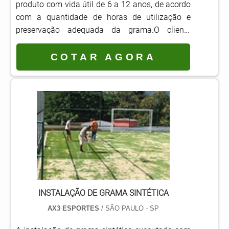
produto com vida útil de 6 a 12 anos, de acordo
com a quantidade de horas de utilização e
preservação adequada da grama.O cliente
precisa pesquisar empresas especializadas no
fornecimento e instalação de materiais
COTAR AGORA
sintéticos, pois é importante que o
estabelecimento ofereça diversas opções de
produtos, que se adequam às necessidades de
seus clientes.Além disso, o comprador também
deve observar as recomendações da em.
INSTALAÇÃO DE GRAMA SINTÉTICA
AX3 ESPORTES
/ SÃO PAULO - SP