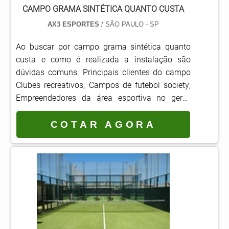
CAMPO GRAMA SINTÉTICA QUANTO CUSTA
AX3 ESPORTES
/ SÃO PAULO - SP
Ao buscar por campo grama sintética quanto
custa e como é realizada a instalação são
dúvidas comuns. Principais clientes do campo
Clubes recreativos; Campos de futebol society;
Empreendedores da área esportiva no geral;
Entre outros.Em geral, os gramados sintéticos é
a opção ideal, pois reproduzem o mesmo
COTAR AGORA
padrão de gramados profissionais com valores
mais atrativos. Alguns dos principais tipos de
grama sintética disponíveis são:O produto
Vertical Grass possui o selo FIFA Quality Pro,
que comprova.