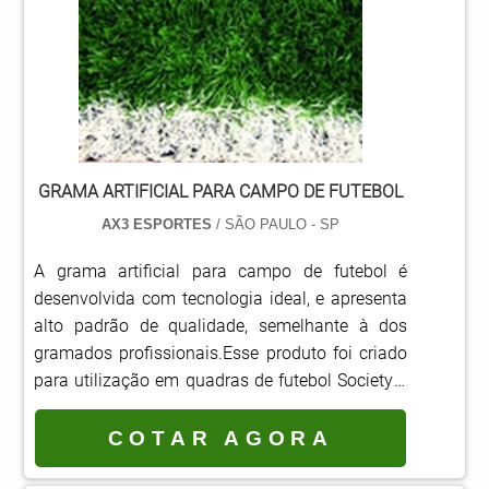
processo de reciclagem, o piso de borracha é
disponibilizado em.
GRAMA ARTIFICIAL PARA CAMPO DE FUTEBOL
AX3 ESPORTES
/ SÃO PAULO - SP
A grama artificial para campo de futebol é
desenvolvida com tecnologia ideal, e apresenta
alto padrão de qualidade, semelhante à dos
gramados profissionais.Esse produto foi criado
para utilização em quadras de futebol Society e
possui como vantagens a maior estabilidade
proporcionada aos jogadores e o melhor
COTAR AGORA
desempenho da bola no campo.Versátil, a