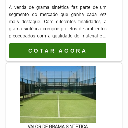
A venda de grama sintética faz parte de um
segmento do mercado que ganha cada vez
mais destaque. Com diferentes finalidades, a
grama sintética compõe projetos de ambientes
preocupados com a qualidade do material e a
segurança para a montagem do espaço
recreativo.Muito comum em locais de alto
COTAR AGORA
tráfego, como playgrounds, jardins, áreas
esportivas, quadras e campos de futebol,
ambientes externos, piscinas e até mesmo em
ambientes internos, ...
VALOR DE GRAMA SINTÉTICA