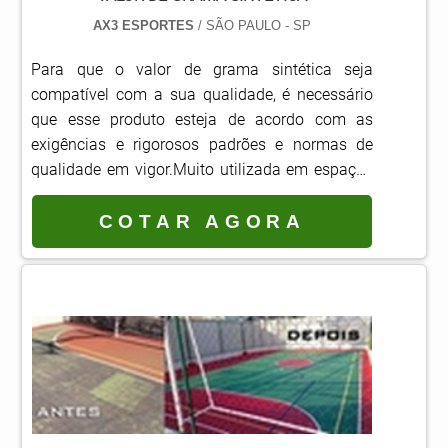
AX3 ESPORTES
/ SÃO PAULO - SP
Para que o valor de grama sintética seja
compatível com a sua qualidade, é necessário
que esse produto esteja de acordo com as
exigências e rigorosos padrões e normas de
qualidade em vigor.Muito utilizada em espaços
internos ou externos, a grama sintética é ideal
para jardins, campos de tênis, futebol e
COTAR AGORA
minigolfe, playgrounds, áreas de lazer e muitos
outros locais. Benefícios oferecidos através da
aquisição Resistência: a grama sintéti...