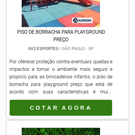
PISO DE BORRACHA PARA PLAYGROUND
PREÇO
AX3 ESPORTES
/ SÃO PAULO - SP
Por oferecer proteção contra eventuais quedas e
impactos e tornar o ambiente mais seguro e
propício para as brincadeiras infantis, o piso de
borracha para playground preço que está de
acordo com suas características é muito
procurado por condomínios, salas de jogos,
parques, buffets infantis, clubes de recreação e
COTAR AGORA
muitos outros ambientes, que possuem esse
espaço de atividades para as crianças.
Produzido com a borracha que passa por