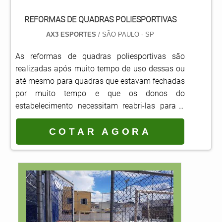
REFORMAS DE QUADRAS POLIESPORTIVAS
AX3 ESPORTES
/ SÃO PAULO - SP
As reformas de quadras poliesportivas são
realizadas após muito tempo de uso dessas ou
até mesmo para quadras que estavam fechadas
por muito tempo e que os donos do
estabelecimento necessitam reabri-las para o
público.Serviço atende diferentes
estabelecimentos Clubes; Condomínios; Escolas;
COTAR AGORA
Ginásios; Entre outros estabelecimentos que
buscam oferecer algum tipo de lazer que
envolve esportes para os usuários.
Basicamente, durante o período...