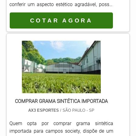
conferir um aspecto estético agradável, possui
alto índice de durabilidade. Enquanto gramados
comuns não suportam a realização de diversos
COTAR AGORA
jogos em quadras, pois acabam por se
deteriorar, os gramados sintéticos possuem
uma vida útil de 6 a 12 anos. Outras vantagens
da grama sintética Não necessita de pesticidas
ou adubos i.
COMPRAR GRAMA SINTÉTICA IMPORTADA
AX3 ESPORTES
/ SÃO PAULO - SP
Quem opta por comprar grama sintética
importada para campos society, dispõe de um