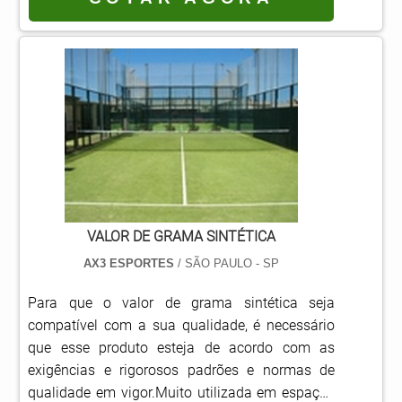
pisos emborrachados e pistas de atletismo.
Para executar, é preciso contratar um prestador
de serviços de confiança, que possua
experiência na elaboração de projetos e
instalação de campos de futebol..
VALOR DE GRAMA SINTÉTICA
AX3 ESPORTES
/ SÃO PAULO - SP
Para que o valor de grama sintética seja
compatível com a sua qualidade, é necessário
que esse produto esteja de acordo com as
exigências e rigorosos padrões e normas de
qualidade em vigor.Muito utilizada em espaços