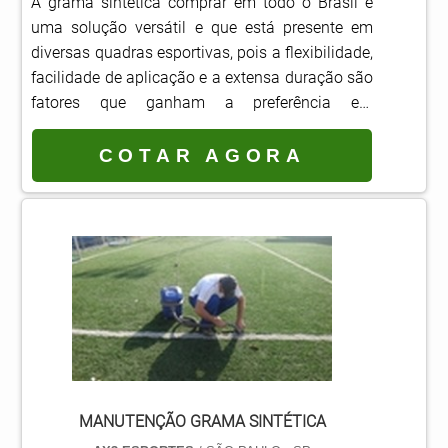
A grama sintética comprar em todo o Brasil é
uma solução versátil e que está presente em
diversas quadras esportivas, pois a flexibilidade,
facilidade de aplicação e a extensa duração são
fatores que ganham a preferência em
substituição da grama natural.Composta por
materiais de qualidade e que atribuem
COTAR AGORA
resistência e durabilidade à grama o produto de
empresas especialistas resulta em um
investimento que, além de atender às
características do espaço ao qual será
destinado, oferece também outras v.
MANUTENÇÃO GRAMA SINTÉTICA