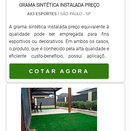
GRAMA SINTÉTICA INSTALADA PREÇO
AX3 ESPORTES
/ SÃO PAULO - SP
A grama sintética instalada preço equivalente à
qualidade pode ser empregada para fins
esportivos ou decorativos. Em ambos os casos,
o produto, que é conhecido pela alta qualidade e
eficiente custo-benefício, possui aplicações
diversas.No ramo esportivo, esse item é usado
em quadras cobertas e áreas externas, como
COTAR AGORA
campos de futebol, de tênis e de mini-golfes, a
qual possui o Selo Fifa Preferencial. Por sua vez,
na área de decoração, a grama sintética pode
ser empregada em vitrines, jardins, quin.