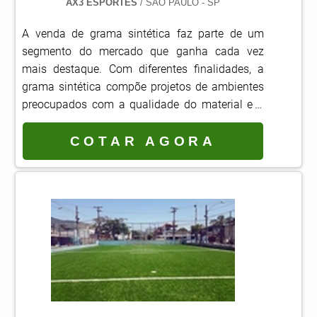
AX3 ESPORTES
/ SÃO PAULO - SP
A venda de grama sintética faz parte de um
segmento do mercado que ganha cada vez
mais destaque. Com diferentes finalidades, a
grama sintética compõe projetos de ambientes
preocupados com a qualidade do material e a
segurança para a montagem do espaço
recreativo.Muito comum em locais de alto
COTAR AGORA
tráfego, como playgrounds, jardins, áreas
esportivas, quadras e campos de futebol,
ambientes externos, piscinas e até mesmo em
ambientes internos, a venda constitui-se como
uma solução prática e segura para.