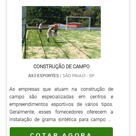
grama pode ser utilizada em locais cobertos e
também em ambientes externos, de forma que a
grama decorativa é colada no chão e por isso só
pode ser in.
CONSTRUÇÃO DE CAMPO
AX3 ESPORTES
/ SÃO PAULO - SP
As empresas que atuam na construção de
campo são especializadas em centros e
empreendimentos esportivos de vários tipos.
Geralmente, esses fornecedores oferecem a
instalação de grama sintética para campo de
futebol, construção de quadras poliesportivas e
pintura para quadras, além da instalação de
COTAR AGORA