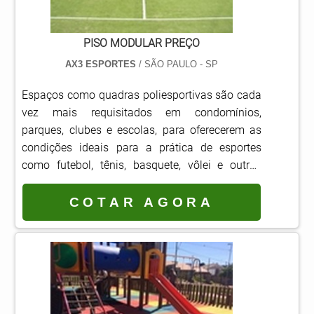
PISO MODULAR PREÇO
AX3 ESPORTES
/ SÃO PAULO - SP
Espaços como quadras poliesportivas são cada
vez mais requisitados em condomínios,
parques, clubes e escolas, para oferecerem as
condições ideais para a prática de esportes
como futebol, tênis, basquete, vôlei e outras
atividades físicas. Por esse motivo, também é
cada vez maior a procura por piso modular
COTAR AGORA
preço que justifica sua qualidade.Seja para a
construção ou reforma desses espaços, o piso
deve ser de alta qualidade e estar de acordo
com as normas de qualidade, e padrões
técnicos exigidos,.