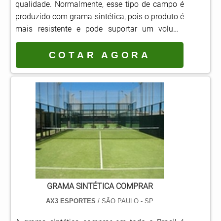
qualidade. Normalmente, esse tipo de campo é
produzido com grama sintética, pois o produto é
mais resistente e pode suportar um volume
maior de partidas durante a semana, o que
aumenta a rentabilidade do negócio. De modo
COTAR AGORA
geral, a construção é um empreendimento com
retorno garantido, pois o aluguel de campo é
muito procurado. O projeto varia conforme as
características do terreno e acessórios que
serão instalad.
GRAMA SINTÉTICA COMPRAR
AX3 ESPORTES
/ SÃO PAULO - SP