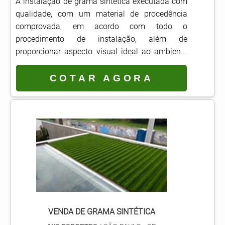
A instalação de grama sintética executada com
qualidade, com um material de procedência
comprovada, em acordo com todo o
procedimento de instalação, além de
proporcionar aspecto visual ideal ao ambiente
em questão, também possibilita um melhor
desempenho das atividades, por exemplo, a
COTAR AGORA
prática de esportes.Assim, é fato que se avalie
onde encontrar profissionais adequados e
especializados em instalação, seja para
instalação residencial paisagista ou para
atender a área esportiva comercial. A insta.
VENDA DE GRAMA SINTÉTICA