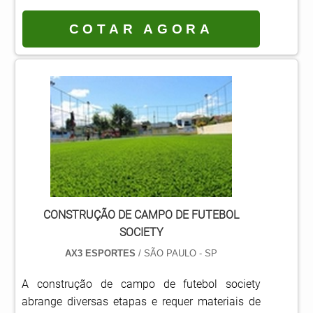
internos ou externos, a grama sintética é ideal
para jardins, campos de tênis, futebol e
COTAR AGORA
minigolfe, playgrounds, áreas de lazer e muitos
outros locais. Benefícios oferecidos através da
aquisição Resistência: a grama sintética é
confeccionada com materiais resistentes à
intempéries e.
CONSTRUÇÃO DE CAMPO DE FUTEBOL
SOCIETY
AX3 ESPORTES
/ SÃO PAULO - SP
A construção de campo de futebol society
abrange diversas etapas e requer materiais de