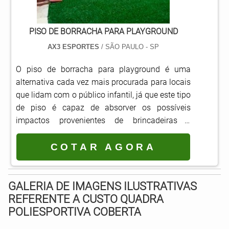
PISO DE BORRACHA PARA PLAYGROUND
AX3 ESPORTES
/ SÃO PAULO - SP
O piso de borracha para playground é uma
alternativa cada vez mais procurada para locais
que lidam com o público infantil, já que este tipo
de piso é capaz de absorver os possíveis
impactos provenientes de brincadeiras e
garantir a segurança das crianças.Composto
por borracha que é o resultado de reciclagem, o
COTAR AGORA
piso é encontrado em diversas cores e modelos,
uma forma de atender as necessidades de
decoração e design do local.Indicados para
GALERIA DE IMAGENS ILUSTRATIVAS
atividades de grande impacto, ele também é
REFERENTE A CUSTO QUADRA
muito procurado.
POLIESPORTIVA COBERTA